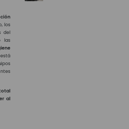
ción
, los
s del
 las
giene
 está
uipos
entes
otal
er al