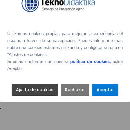
rotección colectiva.
ientes, se impone la utilización de
equipos de protec
sgos residuales ineludibles. Desde el punto de vista técnico
n disminuyendo alguna de las componentes factoriale
Utilizamos cookies propias para mejorar la experiencia del
ridad
, los EPI actúan fundamentalmente reduciendo
usuario a través de su navegación. Puedes informarte más
sobre qué cookies estamos utilizando y configurar su uso en
ización del riesgo, mientras que en el caso de la
Hi
"Ajustes de cookies".
minuyendo la concentración de contaminante a la que
Si estás conforme con nuestra
política de cookies
, pulsa
ecuada elección, utilización y mantenimiento de los eq
Aceptar
vos propuestos de reducción de los niveles de riesgo exist
Ajuste de cookies
Rechazar
Aceptar
es Empresas especializadas en esta materia y de t
 tipología de los trabajos a realizar, podemos ofrec
.