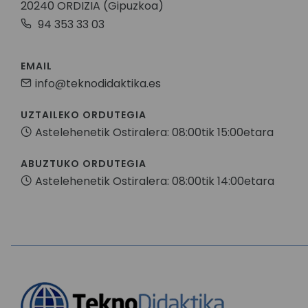
20240 ORDIZIA (Gipuzkoa)
94 353 33 03
EMAIL
info@teknodidaktika.es
UZTAILEKO ORDUTEGIA
Astelehenetik Ostiralera: 08:00tik 15:00etara
ABUZTUKO ORDUTEGIA
Astelehenetik Ostiralera: 08:00tik 14:00etara