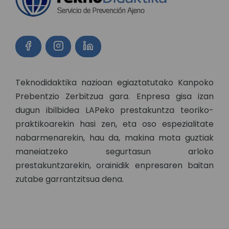
Teknodidaktika nazioan egiaztatutako Kanpoko
Prebentzio Zerbitzua gara. Enpresa gisa izan
dugun ibilbidea LAPeko prestakuntza teoriko-
praktikoarekin hasi zen, eta oso espezialitate
nabarmenarekin, hau da, makina mota guztiak
maneiatzeko segurtasun arloko
prestakuntzarekin, orainidik enpresaren baitan
zutabe garrantzitsua dena.