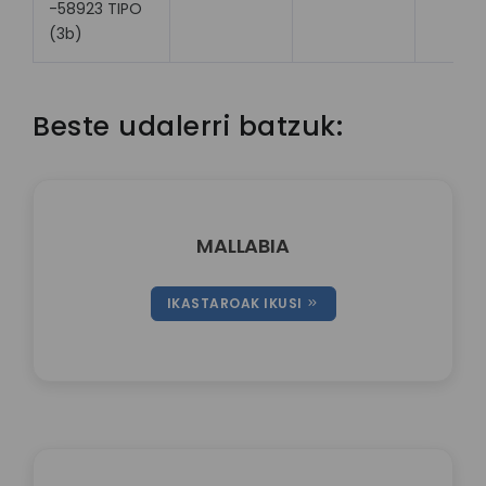
-58923 TIPO
(3b)
Beste udalerri batzuk:
MALLABIA
IKASTAROAK IKUSI